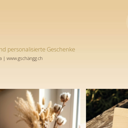
d personalisierte Geschenke
a | www.gschängg.ch