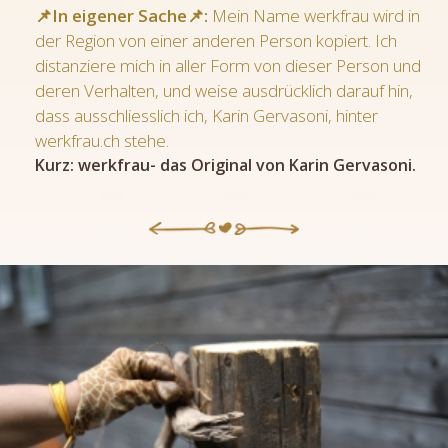
📌In eigener Sache📌:
Mein Name werkfrau wird in
der Region von einer anderen Person kopiert. Ich
distanziere mich in aller Form von dieser Person und
deren Verhalten, und weise ausdrücklich darauf hin,
dass ausschliesslich ich, Karin Gervasoni, hinter
werkfrau.ch stehe.
Kurz: werkfrau- das Original von Karin Gervasoni.